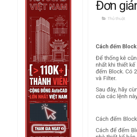
Đơn giả
Thủ thuật
Cách đếm Block 
Để thống kê cũn
nhất khi thiết k
đếm Block. Có 2
và Filter.
Sau đây, hãy c
của các lệnh nà
Cách đếm Block
Cách để đếm Blo