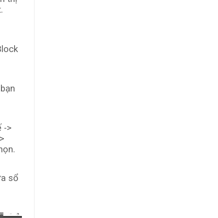
.
Block
 bạn
 ->
->
họn.
ửa sổ