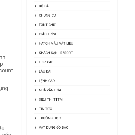
BỘ CÀI
CHUNG CƯ
FONT CHỮ
GIÁO TRÌNH
HATCH MẪU VẬT LIỆU
KHÁCH SẠN - RESORT
ỉnh
LISP CAD
sp
count
LÂU ĐÀI
LỆNH CAD
ụng
NHÀ VĂN HÓA
SIÊU THỊ TTTM
TIN TỨC
TRƯỜNG HỌC
ều
VẬT DỤNG ĐỒ ĐẠC