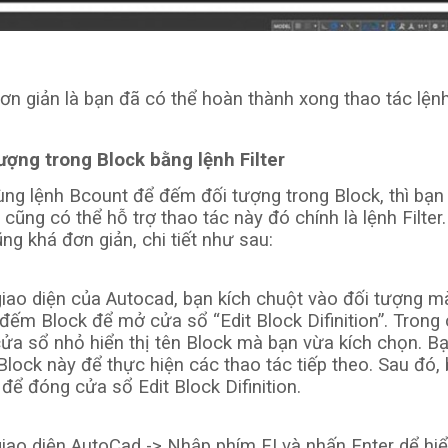
đơn giản là bạn đã có thể hoàn thành xong thao tác lệ
ượng trong Block bằng lệnh Filter
ùng lệnh Bcount để đếm đối tượng trong Block, thì bạn
cũng có thể hỗ trợ thao tác này đó chính là lệnh Filter
ng khá đơn giản, chi tiết như sau:
giao diện của Autocad, bạn kích chuột vào đối tượng m
đếm Block để mở cửa sổ “Edit Block Difinition”. Trong
cửa sổ nhỏ hiển thị tên Block mà bạn vừa kích chọn. B
Block này để thực hiện các thao tác tiếp theo. Sau đó,
để đóng cửa sổ Edit Block Difinition.
iao diện AutoCad -> Nhập phím FI và nhấn Enter dể hiể