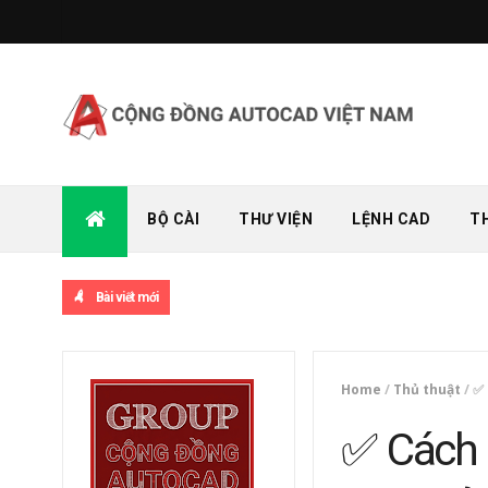
BỘ CÀI
THƯ VIỆN
LỆNH CAD
T
Bài viết mới
Home
/
Thủ thuật
/
✅ 
✅ Cách 