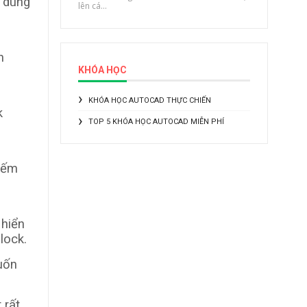
ó dùng
lên cá...
n
KHÓA HỌC
KHÓA HỌC AUTOCAD THỰC CHIẾN
k
TOP 5 KHÓA HỌC AUTOCAD MIỄN PHÍ
 đếm
 hiển
lock.
muốn
 rất