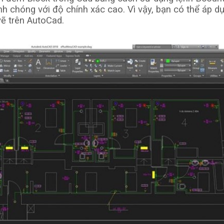
h chóng với độ chính xác cao. Vì vậy, bạn có thể áp d
 vẽ trên AutoCad.