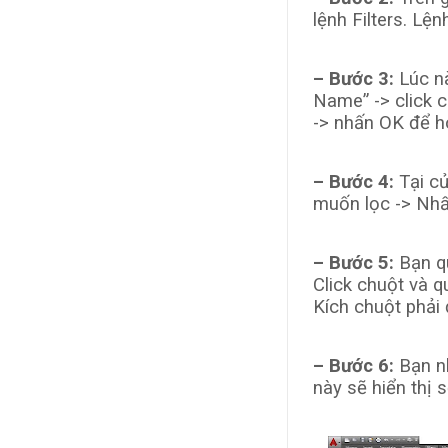
lệnh Filters. Lệ
– Bước 3:
Lúc nà
Name” -> click 
-> nhấn OK để h
– Bước 4:
Tại cử
muốn lọc -> Nhấ
– Bước 5:
Bạn qu
Click chuột và 
Kích chuột phải 
– Bước 6:
Bạn n
này sẽ hiển thị