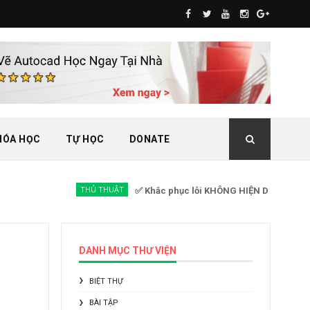
HÓA HỌC
TỰ HỌC
DONATE
THỦ THUẬT
✅ Khắc phục lỗi KHÔNG HIỆN DÒNG COMMAND GỢI
DANH MỤC THƯ VIỆN
BIỆT THỰ
BÀI TẬP