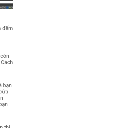
nh đếm
 còn
. Cách
à bạn
 cửa
ạn
 bạn
n thị