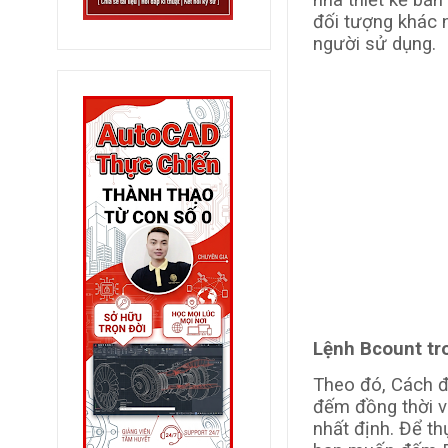
nhà thiết kế bản
đối tượng khác 
người sử dụng.
Lệnh Bcount tr
Theo đó, Cách 
đếm đồng thời v
nhất định. Để t