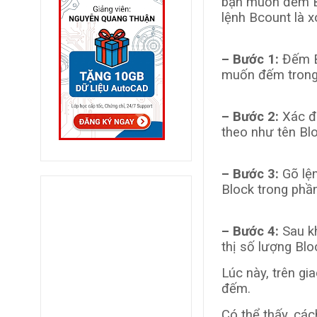
bạn muốn đếm Bl
lệnh Bcount là x
– Bước 1:
Đếm Bl
muốn đếm trong 
– Bước 2:
Xác đị
theo như tên Bl
– Bước 3:
Gõ lện
Block trong ph
– Bước 4:
Sau kh
thị số lượng Bl
Lúc này, trên gi
đếm.
Có thể thấy, cá