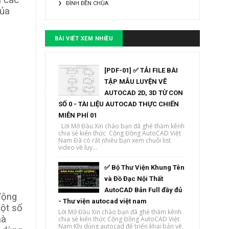
à các
ĐÌNH ĐỀN CHÙA
của
BÀI VIẾT XEM NHIỀU
[PDF-01] ✅ TẢI FILE BÀI
TẬP MẪU LUYỆN VẼ
AUTOCAD 2D, 3D TỪ CON
SỐ 0 - TÀI LIỆU AUTOCAD THỰC CHIẾN
MIỄN PHÍ 01
Lời Mở Đầu Xin chào bạn đã ghé thăm kênh
chia sẻ kiến thức Cộng Đồng AutoCAD Việt
Nam Đã có rất nhiều bạn xem chuỗi list
video về luy...
✅ Bộ Thư Viện Khung Tên
và Đồ Đạc Nội Thất
AutoCAD Bản Full đầy đủ
động
- Thư viện autocad việt nam
một số
Lời Mở Đầu Xin chào bạn đã ghé thăm kênh
mà
chia sẻ kiến thức Cộng Đồng AutoCAD Việt
Nam Khi dùng autocad để triển khai bản vẽ,