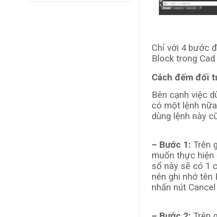
Chỉ với 4 bước 
Block trong Cad
Cách đếm đối t
Bên cạnh việc d
có một lệnh nữa 
dùng lệnh này cũ
– Bước 1:
Trên 
muốn thực hiện 
sổ này sẽ có 1 
nên ghi nhớ tên 
nhấn nút Cancel 
– Bước 2:
Trên g