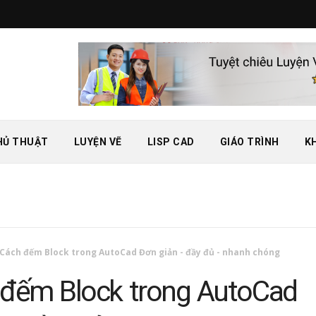
HỦ THUẬT
LUYỆN VẼ
LISP CAD
GIÁO TRÌNH
K
Cách đếm Block trong AutoCad Đơn giản - đầy đủ - nhanh chóng
đếm Block trong AutoCad