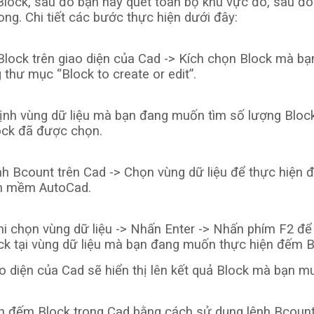
ock, sau đó bạn hãy quét toàn bộ khu vực đó, sau đ
ong. Chi tiết các bước thực hiện dưới đây:
ock trên giao diện của Cad -> Kích chọn Block mà bạ
thư mục “Block to create or edit”.
nh vùng dữ liệu mà bạn đang muốn tìm số lượng Bloc
ock đã được chọn.
h Bcount trên Cad -> Chọn vùng dữ liệu để thực hiện
ần mềm AutoCad.
i chọn vùng dữ liệu -> Nhấn Enter -> Nhấn phím F2 để
ock tại vùng dữ liệu mà bạn đang muốn thực hiện đếm B
ao diện của Cad sẽ hiển thị lên kết quả Block mà bạn 
ch đếm Block trong Cad bằng cách sử dụng lệnh Bcount