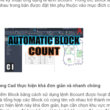
 vẽ kỹ thuật ứng dụng là lệnh Bcount. Trong đó, Block l
nhau trong bản được đặt tên phụ thuộc vào mục đích 
ong Cad thực hiện khá đơn giản và nhanh chóng
đếm Block bằng cách sử dụng lệnh Bcount được hoạt 
à tổng hợp các Block có cùng tên với nhau trở thành 
hực hiện lệnh này khá đơn giản, bạn cần chọn khu vực 